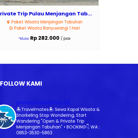
rivate Trip Pulau Menjangan Tab...
Paket Wisata Menjangan Tabuhan
Paket Wisata Banyuwangi 1 Hari
Rp 282.000
/ pax
*Mulai
FOLLOW KAMI
pulautabuhan.id
🏝️Travelmates🏝️
Sewa Kapal Wisata &
Snorkeling
Stop Wondering, Start
Wandering
"Open & Private Trip
Menjangan Tabuhan"
•
BOOKING👇
WA :
0853-3530-5863