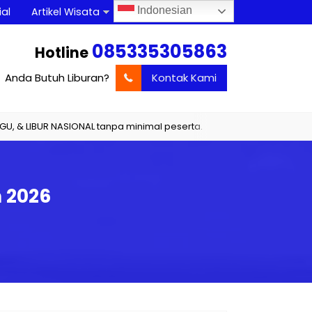
Indonesian
al
Artikel Wisata
085335305863
Hotline
Anda Butuh Liburan?
Kontak Kami
IBUR NASIONAL tanpa minimal peserta.
Sewa Kapal Pulau Menjang
 2026