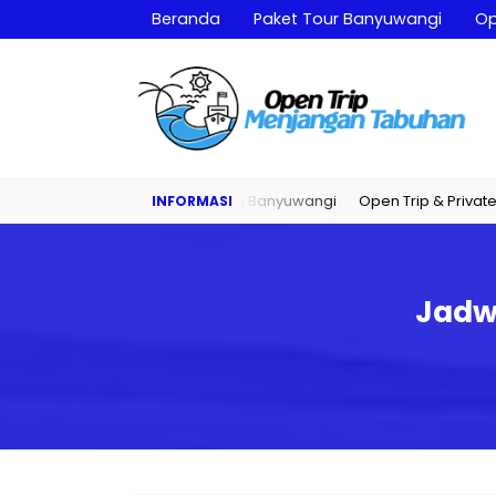
Beranda
Paket Tour Banyuwangi
Op
Paket Snorkeling & Diving Banyuwangi
Open Trip & Private Trip 
Jadw