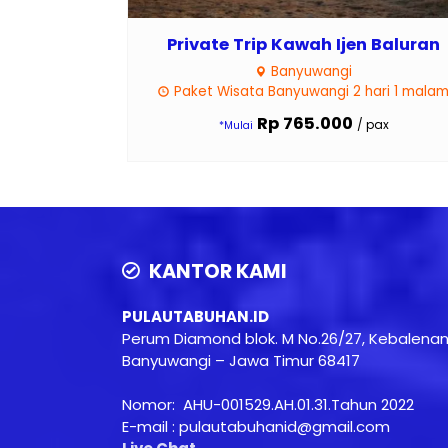
Private Trip Kawah Ijen Baluran
Banyuwangi
Paket Wisata Banyuwangi 2 hari 1 mala
Rp 765.000
/ pax
*Mulai
KANTOR KAMI
PULAUTABUHAN.ID
Perum Diamond blok. M No.26/27, Kebalena
Banyuwangi – Jawa Timur 68417
Nomor: AHU-001529.AH.01.31.Tahun 2022
E-mail : pulautabuhanid@gmail.com