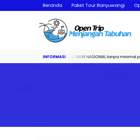
Beranda
Paket Tour Banyuwangi
Op
n Setiap SABTU, MINGGU, & LIBUR NASIONAL tanpa minimal peserta.