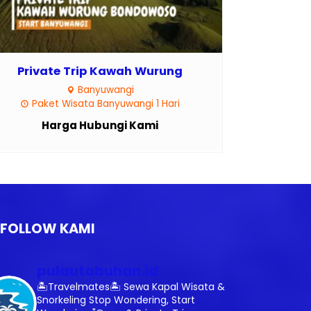
Private Trip Kawah Wurung
Banyuwangi
Paket Wisata Banyuwangi 1 Hari
Harga Hubungi Kami
FOLLOW KAMI
pulautabuhan.id
🏝️Travelmates🏝️
Sewa Kapal Wisata &
Snorkeling
Stop Wondering, Start