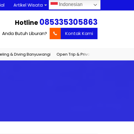
Indonesian
al
Artikel Wisata
085335305863
Hotline
Anda Butuh Liburan?
Kontak Kami
ving Banyuwangi
Open Trip & Private Trip Banyuwangi
Jadwal Ope