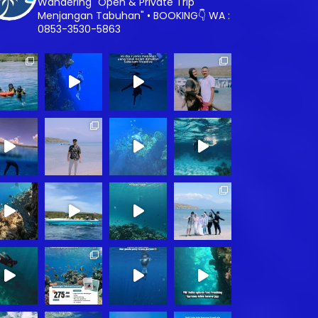
Wandering
"Open & Private Trip
Menjangan Tabuhan"
•
BOOKING👇
WA :
0853-3530-5863