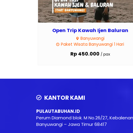
Open Trip Kawah Ijen Baluran
Banyuwangi
Paket Wisata Banyuwangi 1 Hari
Rp 450.000
/ pax
KANTOR KAMI
PULAUTABUHAN.ID
Perum Diamond blok. M No.26/27, Kebalena
Banyuwangi – Jawa Timur 68417