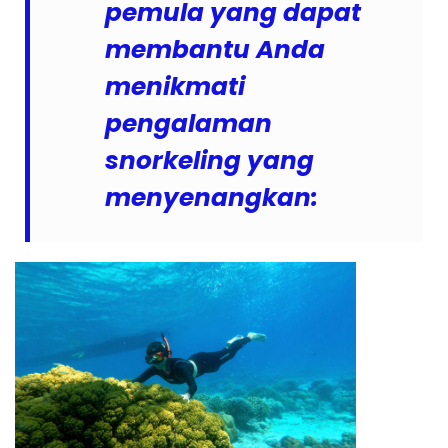
pemula yang dapat
membantu Anda
menikmati
pengalaman
snorkeling yang
menyenangkan: