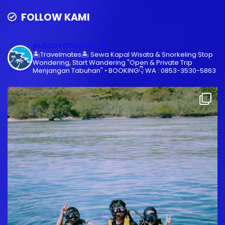
FOLLOW KAMI
pulautabuhan.id
🏝️Travelmates🏝️
Sewa Kapal Wisata & Snorkeling
Stop
Wondering, Start Wandering
"Open & Private Trip
Menjangan Tabuhan"
•
BOOKING👇
WA : 0853-3530-5863