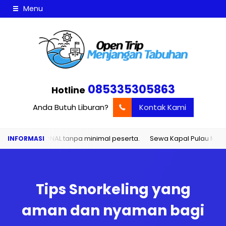
Menu
085335305863
Hotline
Anda Butuh Liburan?
Kontak Kami
 tanpa minimal peserta.
Sewa Kapal Pulau Menjangan dan Tabuha
Tips Snorkeling yang
aman dan nyaman bagi