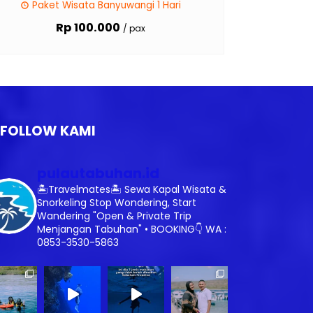
Paket Wisata Banyuwangi 1 Hari
Rp 100.000
/ pax
FOLLOW KAMI
pulautabuhan.id
🏝️Travelmates🏝️
Sewa Kapal Wisata &
Snorkeling
Stop Wondering, Start
Wandering
"Open & Private Trip
Menjangan Tabuhan"
•
BOOKING👇
WA :
0853-3530-5863