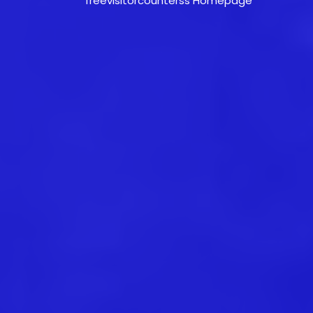
freevisitorcounterss Homepage