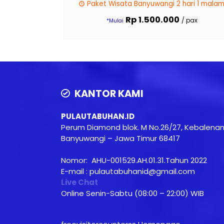
Paket Wisata Banyuwangi 2 hari 1 mala
Rp 1.500.000
/ pax
*Mulai
KANTOR KAMI
PULAUTABUHAN.ID
Perum Diamond blok. M No.26/27, Kebalena
Banyuwangi – Jawa Timur 68417
Nomor: AHU-001529.AH.01.31.Tahun 2022
E-mail : pulautabuhanid@gmail.com
Live Chat
Online Senin-Sabtu (08:00 – 22:00) WIB