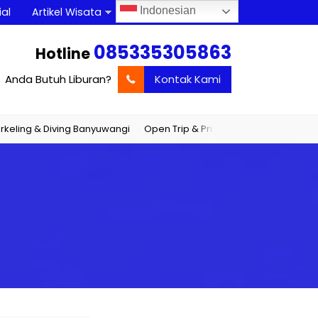
Indonesian
al
Artikel Wisata
085335305863
Hotline
Anda Butuh Liburan?
Kontak Kami
g & Diving Banyuwangi
Open Trip & Private Trip Banyuwangi
Jadwa