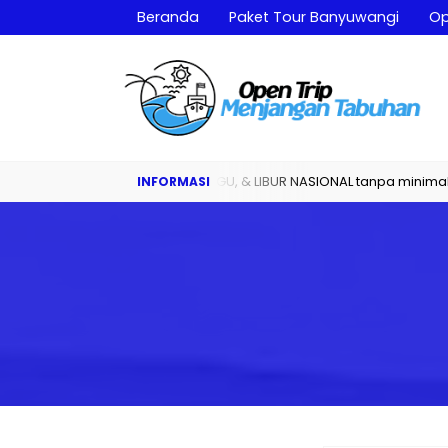
Beranda
Paket Tour Banyuwangi
Op
n Rutin Setiap SABTU, MINGGU, & LIBUR NASIONAL tanpa minimal peser