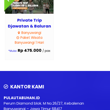
Private Trip
Djawatan & Baluran
Banyuwangi
Paket Wisata
Banyuwangi 1 Hari
Rp 475.000
/ pax
*Mulai
KANTOR KAMI
PULAUTABUHAN.ID
Perum Diamond blok. M No.26/27, Kebalenan
Banyuwangi – Jawa Timur 68417