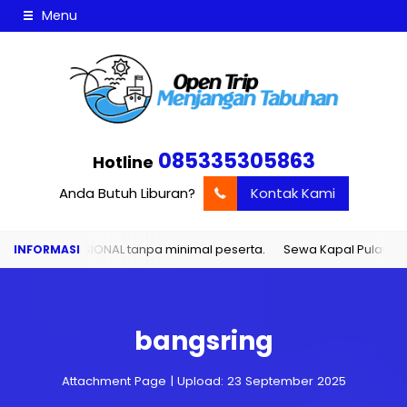
Menu
085335305863
Hotline
Anda Butuh Liburan?
Kontak Kami
NAL tanpa minimal peserta.
Sewa Kapal Pulau Menjangan dan Tab
bangsring
Attachment Page | Upload: 23 September 2025