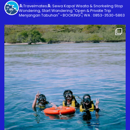
pulautabuhan.id
🏝️Travelmates🏝️
Sewa Kapal Wisata & Snorkeling
Stop
Wondering, Start Wandering
"Open & Private Trip
Menjangan Tabuhan"
•
BOOKING👇
WA : 0853-3530-5863