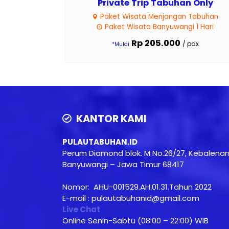
Private Trip Tabuhan Only
Paket Wisata Menjangan Tabuhan
Paket Wisata Banyuwangi 1 Hari
Rp 205.000
/ pax
*Mulai
KANTOR KAMI
PULAUTABUHAN.ID
Perum Diamond blok. M No.26/27, Kebalena
Banyuwangi – Jawa Timur 68417
Nomor: AHU-001529.AH.01.31.Tahun 2022
E-mail : pulautabuhanid@gmail.com
Live Chat
Online Senin-Sabtu (08:00 – 22:00) WIB