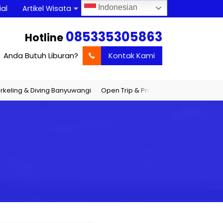
Indonesian
al
Artikel Wisata
085335305863
Hotline
Anda Butuh Liburan?
Kontak Kami
g & Diving Banyuwangi
Open Trip & Private Trip Banyuwangi
Jadw