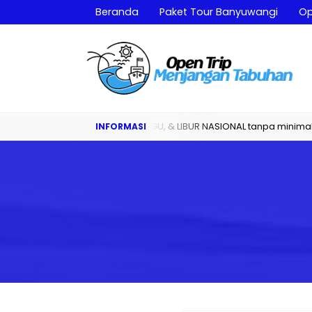
Beranda
Paket Tour Banyuwangi
Op
n Rutin Setiap SABTU, MINGGU, & LIBUR NASIONAL tanpa minimal peser