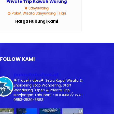
Private Trip Kawah Wurung
Banyuwangi
Paket Wisata Banyuwangi 1 Hari
Harga Hubungi Kami
FOLLOW KAMI
pulautabuhan.id
🏝️Travelmates🏝️
Sewa Kapal Wisata &
Snorkeling
Stop Wondering, Start
Wandering
"Open & Private Trip
Menjangan Tabuhan"
•
BOOKING👇
WA :
0853-3530-5863